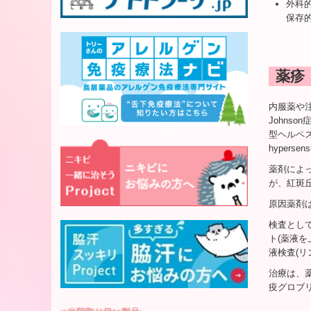
外科
保存
薬疹
内服薬や注
Johns
型ヘルペス
hyperse
薬剤によ
が、紅斑
原因薬剤
検査として
ト(薬液を
液検査(リ
治療は、
疫グロブ