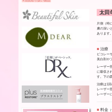
♦当院取り扱い製品
太田
片側（時
膚の深い
あります
■
治療
ピコレー
美白剤や
レーザー
に吸収さ
す。下の
治療は1
レーザー
レーザー
■
料金
（