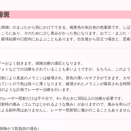
母斑
に両側）のまぶたから頬にかけてできる、褐青色や灰白色の色素斑です。しば
ところにあり、そのために少し青みがかった色になります。おでこ・まぶた・
。眼球結膜や口腔内におよぶこともあります。出生後から目立つ場合と、思春
ザーがよく効きます。保険治療の適応となります。
フォトなどでの治療をされていることも多いようですが、もちろん、このよう
照射により真皮のメラニンは破壊され、茶色の薄いカサブタができます。カサ
れていくので色は徐々に薄くなります。破壊されたメラニンが吸収される時間
図のような計画でレーザー治療を行います。
回のレーザー照射だけは不十分で、4ヶ月おきに3回以上の治療が必要です。
照射時の痛み（ゴムではじかれるような痛み）がありますので、痛みを和らげ
による副作用はありませんし、レーザー照射部に傷がのこることもありません
保険が３割負担の場合）