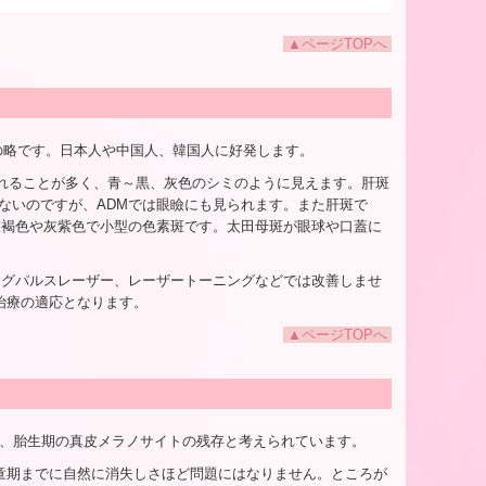
▲ページTOPへ
tosisの略です。日本人や中国人、韓国人に好発します。
現れることが多く、青～黒、灰色のシミのように見えます。肝斑
ないのですが、ADMでは眼瞼にも見られます。また肝斑で
灰褐色や灰紫色で小型の色素斑です。太田母斑が眼球や口蓋に
ングパルスレーザー、レーザートーニングなどでは改善しませ
治療の適応となります。
▲ページTOPへ
で、胎生期の真皮メラノサイトの残存と考えられています。
学童期までに自然に消失しさほど問題にはなりません。ところが