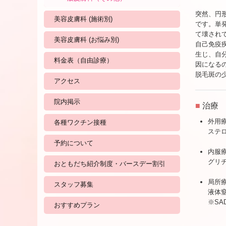
突然、円
美容皮膚科 (施術別)
です。単
て壊され
美容皮膚科 (お悩み別)
自己免疫
生じ、自
料金表（自由診療）
因になる
脱毛斑の
アクセス
院内掲示
■
治療
外用
各種ワクチン接種
ステ
予約について
内服
グリ
おともだち紹介制度・バースデー割引
局所
スタッフ募集
液体
※S
おすすめプラン