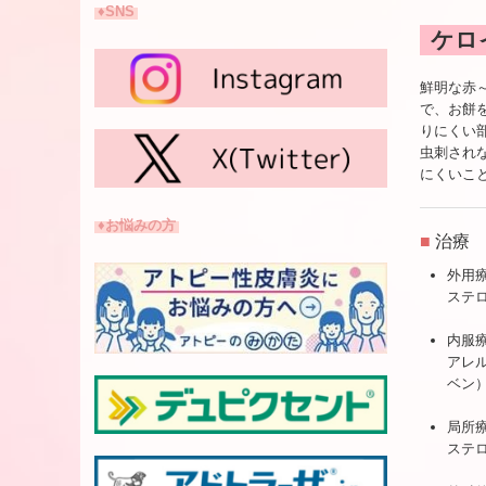
♦SNS
ケロ
鮮明な赤
で、お餅
りにくい
虫刺され
にくいこ
♦お悩みの方
■
治療
外用
ステ
内服
アレ
ベン
局所
ステ