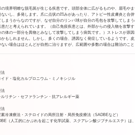
形の境界明瞭な脱毛斑が生じる疾患です。頭部全体に広がるものや、眉毛やま
発ないし、多発します。爪に点状の凹みがあったり、アトピー性皮膚炎と合併
てしまうからなのですが、なぜ自分のリンパ球が自分の毛包を攻撃してしまう
疾患だと考えられています。（自己免疫疾患とは、外部からの侵入物を攻撃す
分の体の一部分を異物とみなして攻撃してしまう病気です。）ストレスが原因
のかもしれません。しかし、多くの場合、誘因なく発症しているようです。皮
少ない場合はほとんどが自然に治りますが、広範囲や多数の場合は難治のこと
療法
ロイド・塩化カルプロニウム・ミノキシジル
療法
チルリチン・セファランチン・抗アレルギー薬
療法
窒素冷凍療法・ステロイドの局所注射・局所免疫療法（SADBEなど）
ADBE（人工的にかぶれを起こす化学試薬、スクアレン酸ジブチルエステ）は