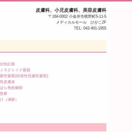
皮膚科、小児皮膚科、美容皮膚科
〒184-0002 小金井市梶野町5-11-5
メディカルモール ひがこ2F
TEL: 042-401-1955
出性紅斑
ィラクトイド紫斑
素性紫斑(特発性色素性紫斑)
性皮膚炎
ばら色粃糠疹
苔癬
け（凍瘡）