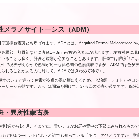
性メラノサイトーシス（ADM）
母斑様色素斑とも呼ばれます。ADMとは、Acquired Dermal Melanocy
や鼻翼部、頬骨部などに直径1～3mm程度の色素班が現れます。左右対称に
ていることも多く、肝斑と鑑別が必要なこともあります。肝斑では眼瞼部には
ん性で境界が明らかで色調が均一な褐色調の色素沈着ですが、ADMでは色が
見られることがあるのに対して、ADMではきわめて稀です。
、通常のシミと違って色素が皮膚の深い層にあるため、光治療（フォト）やロ
レーザーが有効です。3か月は間隔を開けて、3～5回の治療が必要です。保険
斑・異所性蒙古斑
生後1週から1ヶ月ころまでに、青いシミがお尻や背中の下部にみられるもの
はほぼ100パーセントにみられ誰でも知っている「あざ」のひとつですが、