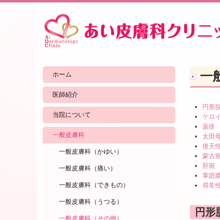
一
ホーム
医師紹介
円形
当院について
ケロ
薬疹
一般皮膚科
太田
後天性
一般皮膚科（かゆい）
蒙古
肝斑
一般皮膚科（痛い）
掌蹠
一般皮膚科（できもの）
尋常
一般皮膚科（うつる）
円形
一般皮膚科（その他）