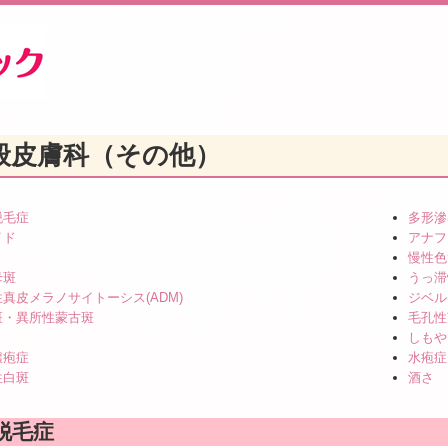
般皮膚科（その他）
脱毛症
多形滲
イド
アナフ
慢性色
母斑
うっ滞
真皮メラノサイトーシス(ADM)
ジベル
斑・異所性蒙古斑
毛孔性
しもや
膿疱症
水疱症
性白斑
酒さ
脱毛症