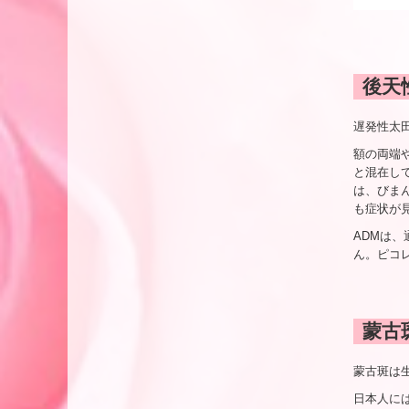
後天
遅発性太田
額の両端
と混在し
は、びま
も症状が
ADMは
ん。ピコ
蒙古
蒙古斑は
日本人に