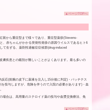
▲ページTOPへ
ら重症型まで様々であり、重症型薬疹(Stevens-
ギーと、赤ちゃんがかかる突発性発疹の原因ウイルスであるヒト6
生ずる、薬剤性過敏症症候群(drug-induced
皮膚疾患との鑑別が難しいことがよくあります。最も多いの
内反応(前腕の皮下に薬液を注入し15分後に判定)・パッチテス
薬剤を投与しますが、危険を伴うので入院の必要があります)・血
す。
の場合は、高用量のステロイド薬の投与や血漿交換療法、免
▲ページTOPへ