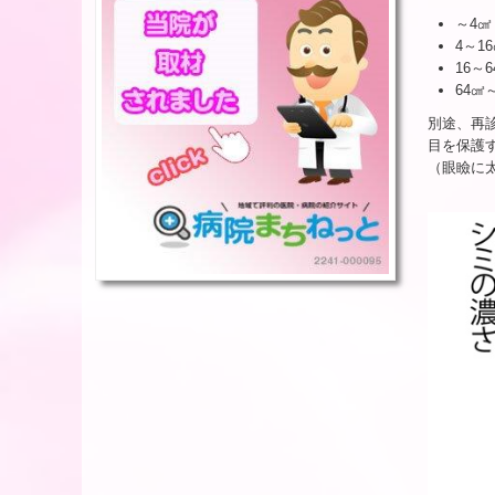
～4㎠
4～1
16～6
64㎠
別途、再
目を保護す
（眼瞼に