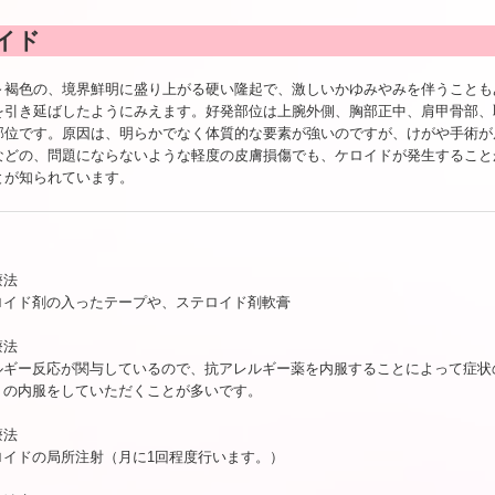
イド
～褐色の、境界鮮明に盛り上がる硬い隆起で、激しいかゆみやみを伴うことも
を引き延ばしたようにみえます。好発部位は上腕外側、胸部正中、肩甲骨部、
部位です。原因は、明らかでなく体質的な要素が強いのですが、けがや手術が
などの、問題にならないような軽度の皮膚損傷でも、ケロイドが発生すること
とが知られています。
療法
ロイド剤の入ったテープや、ステロイド剤軟膏
療法
ルギー反応が関与しているので、抗アレルギー薬を内服することによって症状
）の内服をしていただくことが多いです。
療法
ロイドの局所注射（月に1回程度行います。）