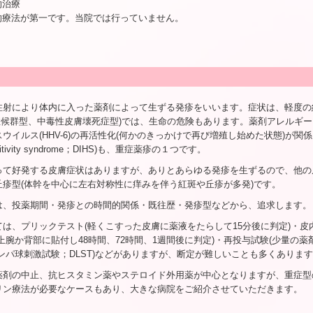
的治療
的療法が第一です。当院では行っていません。
射により体内に入った薬剤によって生ずる発疹をいいます。症状は、軽度の紅斑か
on症候群型、中毒性皮膚壊死症型)では、生命の危険もあります。薬剤アレル
ウイルス(HHV-6)の再活性化(何かのきっかけで再び増殖し始めた状態)が関係して
nsitivity syndrome；DIHS)も、重症薬疹の１つです。
って好発する皮膚症状はありますが、ありとあらゆる発疹を生ずるので、他の
丘疹型(体幹を中心に左右対称性に痒みを伴う紅斑や丘疹が多発)です。
は、投薬期間・発疹との時間的関係・既往歴・発疹型などから、追求します。
は、プリックテスト(軽くこすった皮膚に薬液をたらして15分後に判定)・皮
上腕か背部に貼付し48時間、72時間、1週間後に判定)・再投与試験(少量の
ンパ球刺激試験；DLST)などがありますが、断定が難しいことも多くありま
薬剤の中止、抗ヒスタミン薬やステロイド外用薬が中心となりますが、重症型
リン療法が必要なケースもあり、大きな病院をご紹介させていただきます。