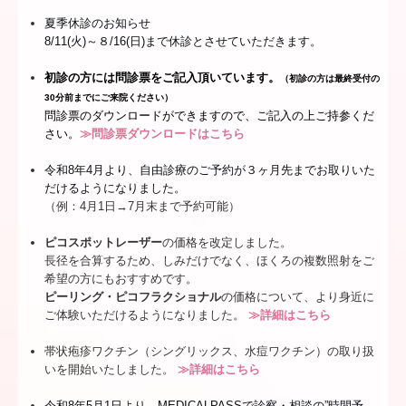
美容皮膚科 (お悩み別)
夏季休診のお知らせ
8/11(火)～８/16(日)まで休診とさせていただきます。
料金表（自由診療）
初診の方には問診票をご記入頂いています。
アクセス
（初診の方は最終受付の
30分前までにご来院ください）
問診票のダウンロードができますので、ご記入の上ご持参くだ
院内掲示
さい。
≫問診票ダウンロードはこちら
各種ワクチン接種
令和8年4月より、自由診療のご予約が３ヶ月先までお取りいた
だけるようになりました。
予約について
（例：4月1日→7月末まで予約可能）
おともだち紹介制度・バースデー割引
ピコスポットレーザー
の価格を改定しました。
長径を合算するため、しみだけでなく、ほくろの複数照射をご
スタッフ募集
希望の方にもおすすめです。
ピーリング・ピコフラクショナル
の価格について、より身近に
おすすめプラン
ご体験いただけるようになりました。
≫詳細はこちら
帯状疱疹ワクチン（シングリックス、水痘ワクチン）の取り扱
いを開始いたしました。
≫詳細はこちら
令和8年5月1日より、MEDICALPASSで診察・相談の”時間予