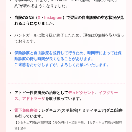
約”が取れるようになりました。
当院のSNS（
X
・
Instagram
）で翌日の自由診療の空き状況
が見
れるようになりました。
パントガールは取り扱い終了したため、現在はOgshiを取り扱っ
ております。
保険診察と自由診療を並行して行うため、時間帯によっては保
険診察の待ち時間が長くなることがあります。
ご迷惑をおかけしますが、よろしくお願いいたします。
アトピー性皮膚炎の治療
として
デュピクセント
、
イブグリー
ス
、
アドトラーザ
を取り扱っています。
舌下免疫療法
：シダキュア(スギ花粉)とミティキュア(ダニ)治療
を行っています。
【シダキュア開始可能時期】5月GW明け～12月中旬、【ミティキュア開始可能時
期】通年